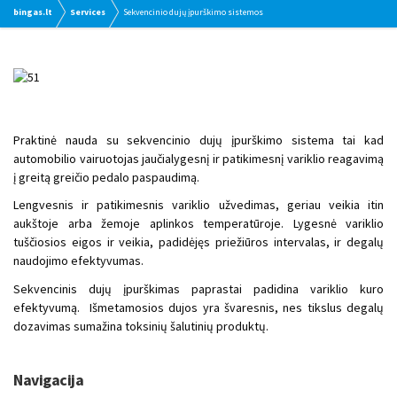
bingas.lt
Services
Sekvencinio dujų įpurškimo sistemos
Praktinė nauda
su
sekvencinio dujų įpurškimo sistema tai kad
automobilio
vairuotojas
jaučia
lygesnį ir
patikimesnį
variklio reagavimą
į
greitą greičio pedalo paspaudimą.
L
engvesnis ir
patikimesnis
variklio užvedimas
,
geriau
veikia
itin
aukštoje arba žemoje
aplinkos temperatūroje
.
Lygesnė
variklio
tuščiosios eigos
ir veikia
, padidėjęs
priežiūros
intervalas,
ir
degalų
naudojimo efektyvumas.
Sekvencinis dujų įpurškimas
paprastai
padidina
variklio kuro
efektyvumą.
Išmetamosios dujos
yra
švaresnis
, nes
tikslus
degalų
dozavimas
sumažina
toksinių
šalutinių produktų
.
Navigacija