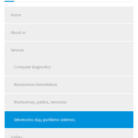
Home
About us
Services
Computer diagnostics
Montavimas išsimokėtinai
Montavimas, patikra, remontas
Sekvencinio dujų įpurškimo sistemos
Gallery