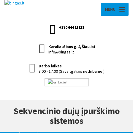
MENU
+370 644 11111
Karaliaučiaus g. 4, Šiauliai
info@bingas.lt
Darbo laikas
8:00 - 17:00 (Savaitgaliais nedirbame )
English
Sekvencinio dujų įpurškimo
sistemos