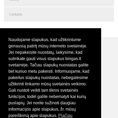
Contacts
Naudojame slapukus, kad užtikrintume
geriausią patirtį mūsų interneto svetainėje.
Home
Jei nepakeisite nuostatų, laikysime, kad
About us
sutinkate gauti visus slapukus bingas.lt
Services
svetainėje. Tačiau slapukų nuostatas galite
Computer diagnostics
bet kuriuo metu pakeisti. Informuojame, kad
pakeitus slapukų nuostatas, nebegalėsime
Montavimas išsimokėtinai
užtikrinti tinkamo mūsų svetainės veikimo.
Montavimas, patikra, remontas
Gali nustoti veikti tam tikros svetainės
Sekvencinio dujų įpurškimo sistemos
funkcijos, todėl galite nebematyti kai kurių
Gallery
puslapių. Jei norite sužinoti daugiau
Contacts
informacijos apie slapukus, žr. mūsų
pareiškimą apie slapukus.
Plačiau