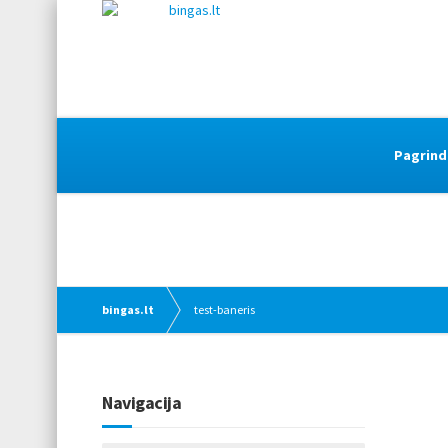
Pagrind
bingas.lt
test-baneris
Navigacija