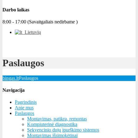
Darbo laikas
8:00 - 17:00 (Savaitgaliais nedirbame )
Lietuvių
Paslaugos
bingas.lt
Paslaugos
Navigacija
Pagrindinis
Apie mus
Paslaugos
Montavimas, patikra, remontas
Kompiuterinė diagnostika
Sekvencinio dujų įpurškimo sistemos
Montavimas išsimokėtinai