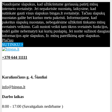
Naudojame slapukus, kad užtikrintume geriausią patirtį mūsų
interneto svetainėje. Jei nepakeisite nuostatų, laikysime, kad
sutinkate gauti visus slapukus bingas.lt svetainėje. Tačiau slapukų
nuostatas galite bet kuriuo metu pakeisti. Informuojame, kad
pakeitus slapukų nuostatas, nebegalėsime užtikrinti tinkamo mūsų
svetainės veikimo. Gali nustoti veikti tam tikros svetainės funkcijos,
todėl galite nebematyti kai kurių puslapių. Jei norite sužinoti daugiau
informacijos apie slapukus, žr. mūsų pareiškimą apie slapukus.
Plačiau
SUTINKU >
+370 644 11111
Karaliaučiaus g. 4, Šiauliai
info@bingas.lt
Darbo laikas
8:00 - 17:00 (Savaitgaliais nedirbame )