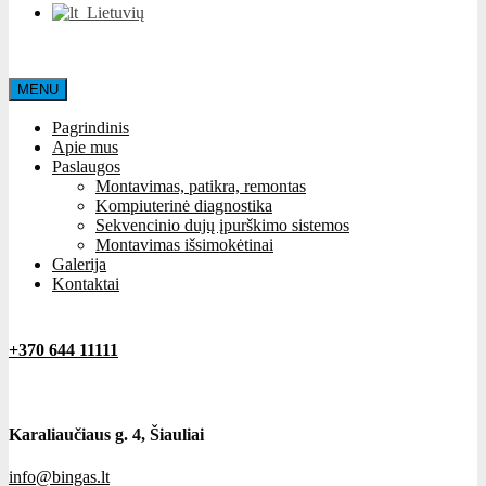
Lietuvių
MENU
Pagrindinis
Apie mus
Paslaugos
Montavimas, patikra, remontas
Kompiuterinė diagnostika
Sekvencinio dujų įpurškimo sistemos
Montavimas išsimokėtinai
Galerija
Kontaktai
+370 644 11111
Karaliaučiaus g. 4, Šiauliai
info@bingas.lt