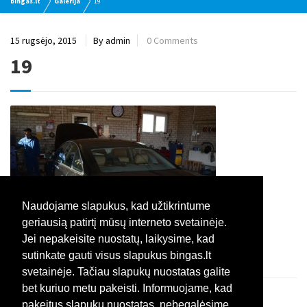
bingas.lt
Galerija
19
15 rugsėjo, 2015
By admin
0 Comments
19
Naudojame slapukus, kad užtikrintume
geriausią patirtį mūsų interneto svetainėje.
Jei nepakeisite nuostatų, laikysime, kad
sutinkate gauti visus slapukus bingas.lt
svetainėje. Tačiau slapukų nuostatas galite
bet kuriuo metu pakeisti. Informuojame, kad
pakeitus slapukų nuostatas, nebegalėsime
Comments for this post are closed.