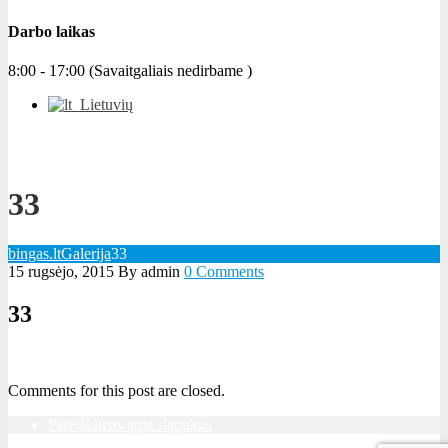
Darbo laikas
8:00 - 17:00 (Savaitgaliais nedirbame )
Lietuvių
33
bingas.lt
Galerija
33
15 rugsėjo, 2015
By admin
0 Comments
33
Comments for this post are closed.
Pareiškimas apie slapukus