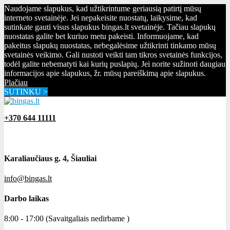
Naudojame slapukus, kad užtikrintume geriausią patirtį mūsų
interneto svetainėje. Jei nepakeisite nuostatų, laikysime, kad
sutinkate gauti visus slapukus bingas.lt svetainėje. Tačiau slapukų
nuostatas galite bet kuriuo metu pakeisti. Informuojame, kad
pakeitus slapukų nuostatas, nebegalėsime užtikrinti tinkamo mūsų
svetainės veikimo. Gali nustoti veikti tam tikros svetainės funkcijos,
todėl galite nebematyti kai kurių puslapių. Jei norite sužinoti daugiau
informacijos apie slapukus, žr. mūsų pareiškimą apie slapukus.
Plačiau
SUTINKU >
+370 644 11111
Karaliaučiaus g. 4, Šiauliai
info@bingas.lt
Darbo laikas
8:00 - 17:00 (Savaitgaliais nedirbame )