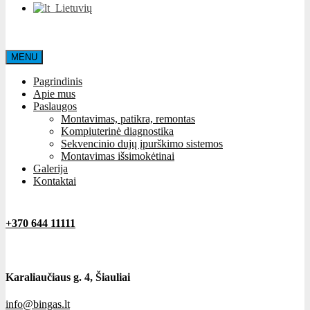
Lietuvių
MENU
Pagrindinis
Apie mus
Paslaugos
Montavimas, patikra, remontas
Kompiuterinė diagnostika
Sekvencinio dujų įpurškimo sistemos
Montavimas išsimokėtinai
Galerija
Kontaktai
+370 644 11111
Karaliaučiaus g. 4, Šiauliai
info@bingas.lt