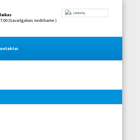
Lietuvių
laikas
17:00 (Savaitgaliais nedirbame )
ontaktai