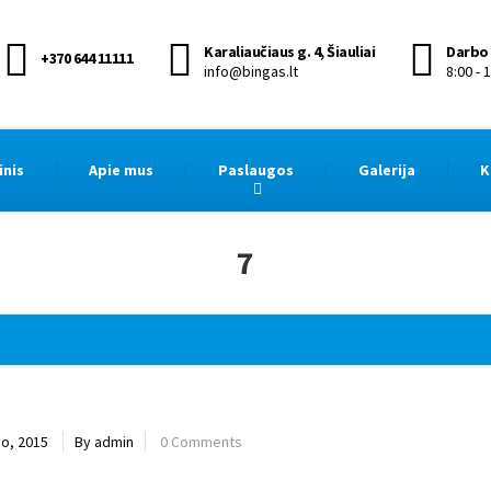
Karaliaučiaus g. 4, Šiauliai
Darbo 
+370 644 11111
info@bingas.lt
8:00 - 
inis
Apie mus
Paslaugos
Galerija
K
7
jo, 2015
By admin
0 Comments