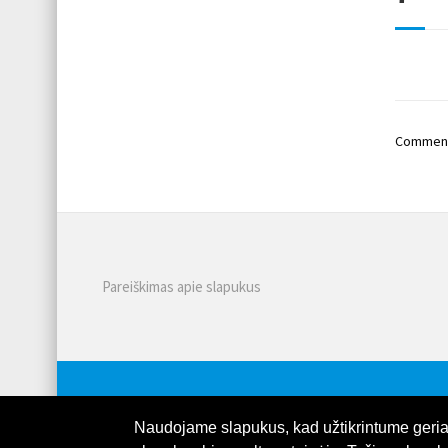
Comments
Pareiškimas apie slapukus
Naudojame slapukus, kad užtikrintume geriaus