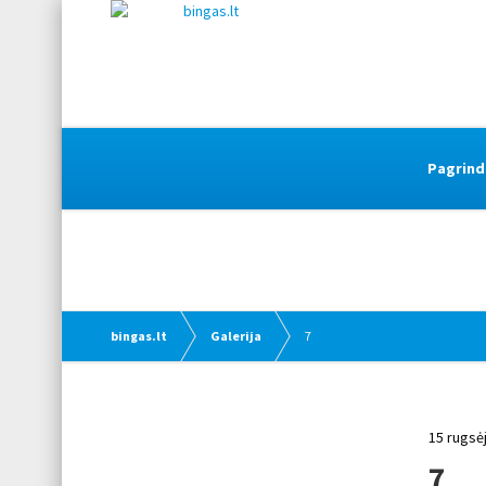
Pagrind
bingas.lt
Galerija
7
15 rugsė
7